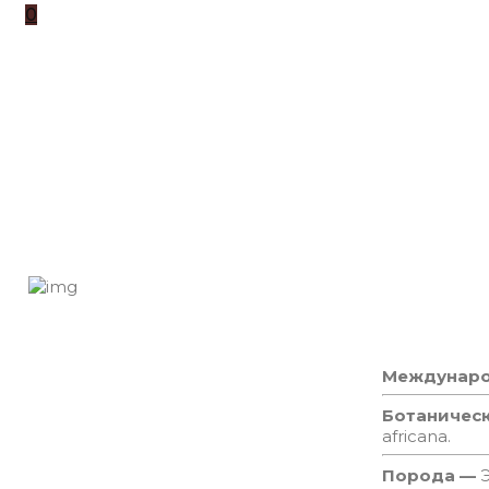
0
Междунаро
Ботаничес
africana.
Порода —