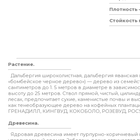
Плотность
Стойкость
Растение.
Дальбергия широколистная, дальбергия яванская (
«бомбейское черное дерево») — дерево из семейств
сантиметров до 1. 5 метров в диаметре в зависимо
высоту до 25 метров. Ствол прямой, чистый, цилин
лесах, предпочитает сухие, каменистые почвы и в
как тенеобразующее дерево на кофейных плантациях
ГРЕНАДИЛЛ, КИНГВУД, КОКОБОЛО, РОЗЕВУД, РОС
Древесина.
Ядровая древесина имеет пурпурно-коричневый цв