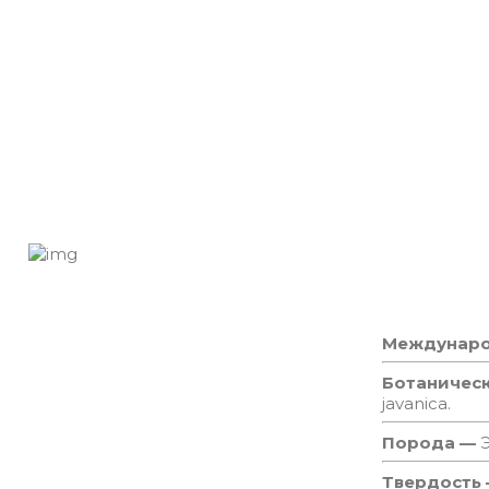
Междунаро
Ботаничес
javanica.
Порода —
Твердость