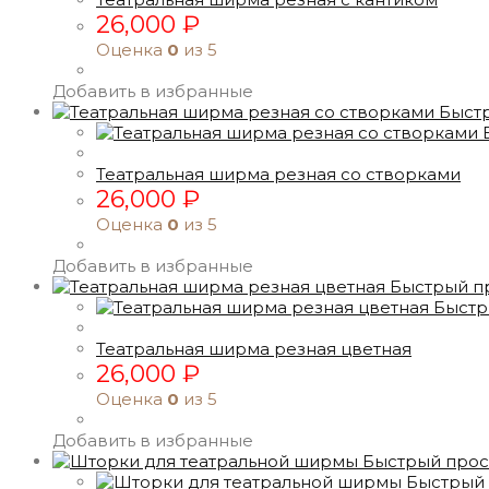
26,000
₽
Оценка
0
из 5
Добавить в избранные
Быст
Театральная ширма резная со створками
26,000
₽
Оценка
0
из 5
Добавить в избранные
Быстрый п
Быстр
Театральная ширма резная цветная
26,000
₽
Оценка
0
из 5
Добавить в избранные
Быстрый про
Быстрый