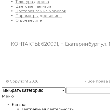
Текстура дерева
Цветовая палитра
Цветовая гамма морилок
Параметры древесины
О древесине
КОНТАКТЫ: 620091, г. Екатеринбург ул
8(922)125-08-01
ИП Шарафутдинов А.Ф.
ИНН 667012911630
© Copyright 2026
СтолярнаяМастерская
- Все права
Меню
Каталог
Театральная деятельность