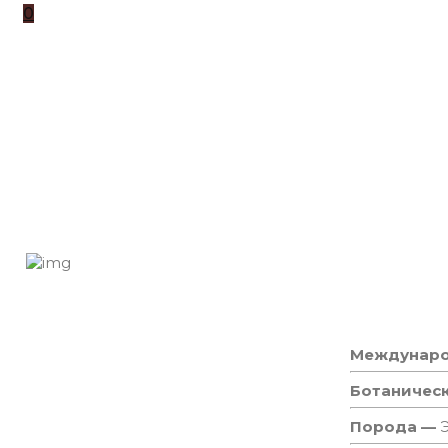
0
Междунаро
Ботаничес
Порода —