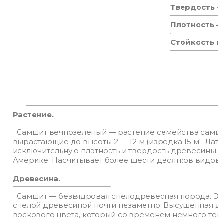
Твердость
Плотность
Стойкость
Растение.
Самшит вечнозеленый — растение семейства самши
вырастающие до высоты 2 — 12 м (изредка 15 м). Ла
исключительную плотность и твёрдость древесины.
Америке. Насчитывает более шести десятков видов
Древесина.
Самшит — безъядровая спелодревесная порода. Эт
спелой древесиной почти незаметно. Высушенная 
воскового цвета, который со временем немного те